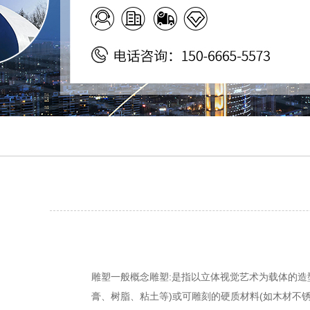
雕塑一般概念雕塑:是指以立体视觉艺术为载体的造
膏、树脂、粘土等)或可雕刻的硬质材料(如木材不