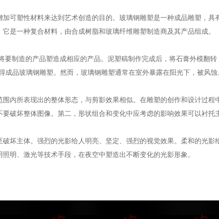
增加可塑性材料来达到艺术创造的目的。玻璃钢雕塑是一种成品雕塑，具
钢。它是一种复合材料，由合成树脂和玻璃纤维雕塑制造商及其产品组成。
料将要制造的产品塑造成相应的产品。泥塑稿制作完成后，将石膏外模翻转
获得成品玻璃钢雕塑。然而，玻璃钢雕塑通常在室外暴露在阳光下，被风蚀
范围内所表现出的整体形态，与剪影效果相似。在雕塑的创作和设计过程
不要破坏整体图像。第二，形状组合和变化中应考虑的影响效果可以衬托
至破坏主体。强烈的光影给人明亮、坚定、强烈的视觉效果。柔和的光影
用照明、激光等技术手段，在夜空中塑造出不断变化的光影形象。