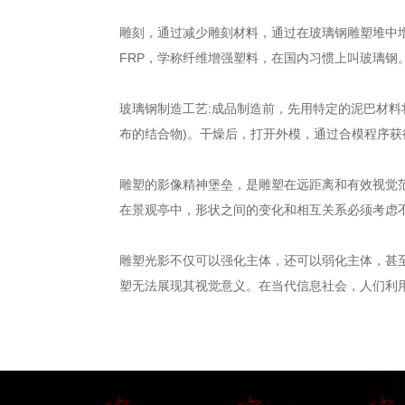
雕刻，通过减少雕刻材料，通过在玻璃钢雕塑堆中
FRP，学称纤维增强塑料，在国内习惯上叫玻璃
玻璃钢制造工艺:成品制造前，先用特定的泥巴材
布的结合物)。干燥后，打开外模，通过合模程序
雕塑的影像精神堡垒，是雕塑在远距离和有效视觉
在景观亭中，形状之间的变化和相互关系必须考虑
雕塑光影不仅可以强化主体，还可以弱化主体，甚
塑无法展现其视觉意义。在当代信息社会，人们利