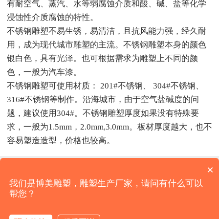
有耐空气、蒸汽、水等弱腐蚀介质和酸、碱、盐等化学
浸蚀性介质腐蚀的特性。
不锈钢雕塑不易生锈，易清洁，且抗风能力强，经久耐
用，成为现代城市雕塑的主流。不锈钢雕塑本身的颜色
银白色，具有光泽。也可根据需求为雕塑上不同的颜
色，一般为汽车漆。
不锈钢雕塑可使用材质： 201#不锈钢、 304#不锈钢、
316#不锈钢等制作。沿海城市，由于空气盐碱度的问
题，建议使用304#。不锈钢雕塑厚度如果没有特殊要
求，一般为1.5mm，2.0mm,3.0mm。板材厚度越大，也不
容易塑造造型，价格也较高。
×
公司名称：济南博美雕塑艺术有限公司
我们是博美雕塑，雕塑生产厂家，请问有什么可以
咨询电话：150-6665-5573 高经理
帮您？
企业地址：山东省济南市济阳济北开发区
技术支持：
亘安信息